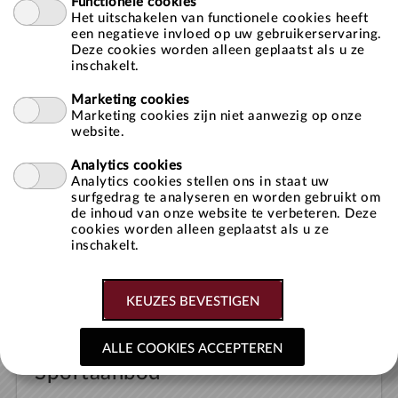
Functionele cookies
Het uitschakelen van functionele cookies heeft
Onthoud mij op deze computer
een negatieve invloed op uw gebruikerservaring.
niet geschikt voor openbare computers
Deze cookies worden alleen geplaatst als u ze
inschakelt.
Marketing cookies
Marketing cookies zijn niet aanwezig op onze
website.
» Aanmelden als nieuwe gebruiker
» Wachtwoord vergeten?
Analytics cookies
Analytics cookies stellen ons in staat uw
surfgedrag te analyseren en worden gebruikt om
Druk hierboven op ‘ACTIVITEITEN’, vervolgens krijgt u een
de inhoud van onze website te verbeteren. Deze
overzicht van alle activiteiten.
cookies worden alleen geplaatst als u ze
inschakelt.
Sportaanbod