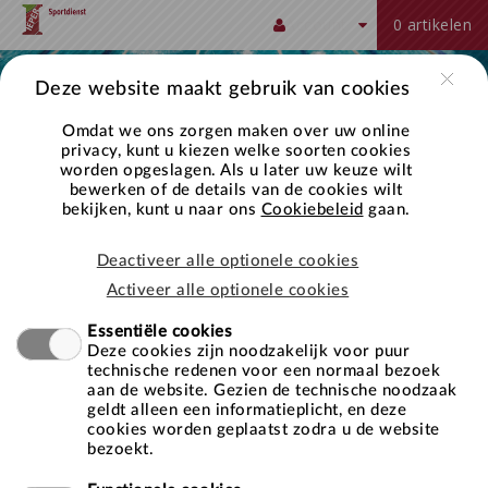
Naar hoofdinhoud
<!-
<script>
new
j=d.createElement(s),dl=l!='dataLayer'?'&l='+l:'';j.async=true;j.src
'https://www.googletagmanager.com/gtm.js?
})
<!-
Account
0 artikelen
-
(function(w,d,s,l,i)
Date().getTime(),event:'gtm.js'});var
id='+i+dl;f.parentNode.insertBefore(j,f);
(window,document,'script','dataLayer','GTM-
-
Google
{w[l]=w[l]||
f=d.getElementsByTagName(s)
NS4PM2N');
End
Tag
[];w[l].push({'gtm.start':
[0],
</script>
Google
Deze website maakt gebruik van cookies
Manager
Tag
-
Manager
Omdat we ons zorgen maken over uw online
-
-
privacy, kunt u kiezen welke soorten cookies
worden opgeslagen. Als u later uw keuze wilt
>
-
bewerken of de details van de cookies wilt
>
bekijken, kunt u naar ons
Cookiebeleid
gaan.
Deactiveer alle optionele cookies
Activeer alle optionele cookies
Inloggen
Essentiële cookies
Deze cookies zijn noodzakelijk voor puur
Gebruikersnaam
technische redenen voor een normaal bezoek
aan de website. Gezien de technische noodzaak
geldt alleen een informatieplicht, en deze
cookies worden geplaatst zodra u de website
Wachtwoord
bezoekt.