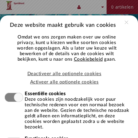
Naar hoofdinhoud
<!-
<script>
new
j=d.createElement(s),dl=l!='dataLayer'?'&l='+l:'';j.async=true;j.src
'https://www.googletagmanager.com/gtm.js?
})
<!-
Account
0 artikelen
-
(function(w,d,s,l,i)
Date().getTime(),event:'gtm.js'});var
id='+i+dl;f.parentNode.insertBefore(j,f);
(window,document,'script','dataLayer','GTM-
-
Google
{w[l]=w[l]||
f=d.getElementsByTagName(s)
NS4PM2N');
End
Tag
[];w[l].push({'gtm.start':
[0],
</script>
Google
Deze website maakt gebruik van cookies
Manager
Tag
-
Manager
Omdat we ons zorgen maken over uw online
-
-
privacy, kunt u kiezen welke soorten cookies
worden opgeslagen. Als u later uw keuze wilt
>
-
bewerken of de details van de cookies wilt
>
bekijken, kunt u naar ons
Cookiebeleid
gaan.
Deactiveer alle optionele cookies
Activeer alle optionele cookies
Inloggen
Essentiële cookies
Deze cookies zijn noodzakelijk voor puur
Gebruikersnaam
technische redenen voor een normaal bezoek
aan de website. Gezien de technische noodzaak
geldt alleen een informatieplicht, en deze
cookies worden geplaatst zodra u de website
Wachtwoord
bezoekt.