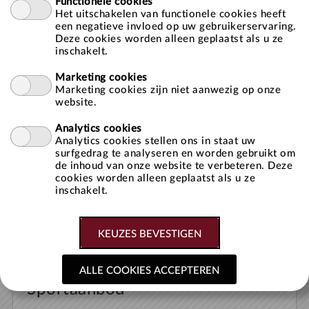
Functionele cookies
Het uitschakelen van functionele cookies heeft
Onthoud mij op deze computer
een negatieve invloed op uw gebruikerservaring.
niet geschikt voor openbare computers
Deze cookies worden alleen geplaatst als u ze
inschakelt.
Marketing cookies
Marketing cookies zijn niet aanwezig op onze
website.
» Aanmelden als nieuwe gebruiker
» Wachtwoord vergeten?
Analytics cookies
Analytics cookies stellen ons in staat uw
surfgedrag te analyseren en worden gebruikt om
Druk hierboven op ‘ACTIVITEITEN’, vervolgens krijgt u een
de inhoud van onze website te verbeteren. Deze
overzicht van alle activiteiten.
cookies worden alleen geplaatst als u ze
inschakelt.
Sportaanbod